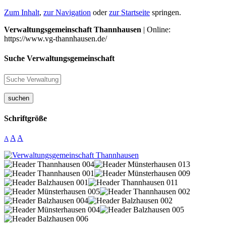
Zum Inhalt
,
zur Navigation
oder
zur Startseite
springen.
Verwaltungsgemeinschaft Thannhausen
| Online:
https://www.vg-thannhausen.de/
Suche Verwaltungsgemeinschaft
suchen
Schriftgröße
A
A
A