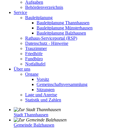
Aufgaben
Behördenverzeichnis
Service
Bauleitplanung
Bauleitplanung Thannhausen
Bauleitplanung Münsterhausen
Bauleitplanung Balzhausen
Rathaus-Serviceportal (RSP)
Datenschutz - Hinweise
Trauzimmer
Friedhöfe
Fundbüro
Notfalltafel
Über uns
Organe
Vorsitz
Gemeinschaftsversammlung
Sitzungen
Lage und Anreise
Statistik und Zahlen
Stadt Thannhausen
Gemeinde Balzhausen