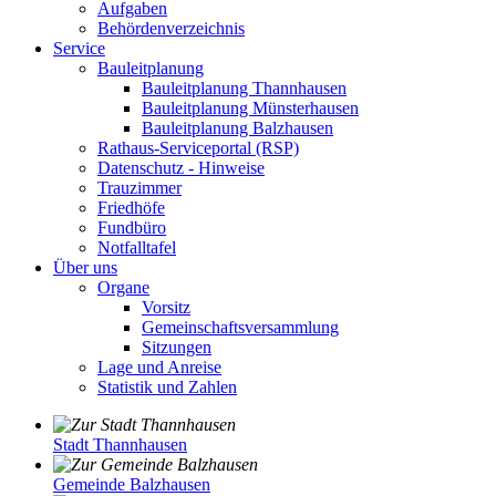
Aufgaben
Behördenverzeichnis
Service
Bauleitplanung
Bauleitplanung Thannhausen
Bauleitplanung Münsterhausen
Bauleitplanung Balzhausen
Rathaus-Serviceportal (RSP)
Datenschutz - Hinweise
Trauzimmer
Friedhöfe
Fundbüro
Notfalltafel
Über uns
Organe
Vorsitz
Gemeinschaftsversammlung
Sitzungen
Lage und Anreise
Statistik und Zahlen
Stadt Thannhausen
Gemeinde Balzhausen