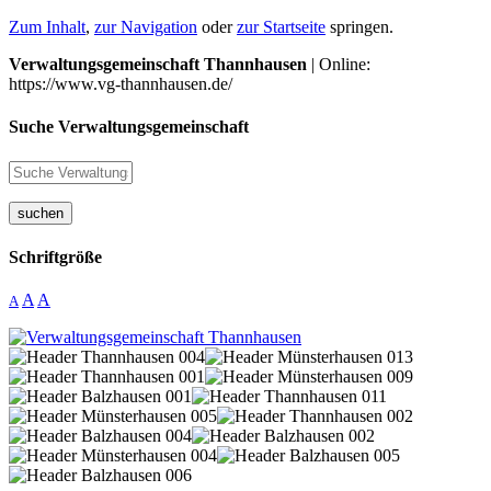
Zum Inhalt
,
zur Navigation
oder
zur Startseite
springen.
Verwaltungsgemeinschaft Thannhausen
| Online:
https://www.vg-thannhausen.de/
Suche Verwaltungsgemeinschaft
suchen
Schriftgröße
A
A
A