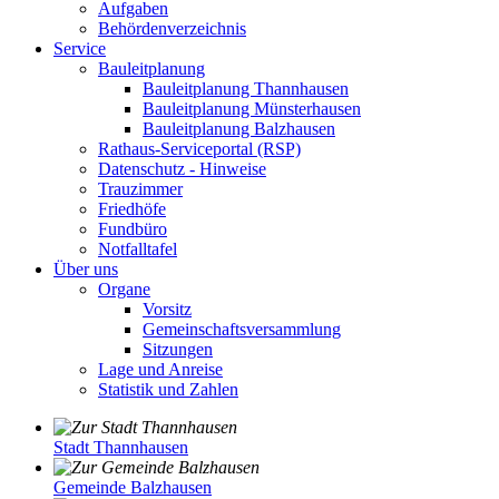
Aufgaben
Behördenverzeichnis
Service
Bauleitplanung
Bauleitplanung Thannhausen
Bauleitplanung Münsterhausen
Bauleitplanung Balzhausen
Rathaus-Serviceportal (RSP)
Datenschutz - Hinweise
Trauzimmer
Friedhöfe
Fundbüro
Notfalltafel
Über uns
Organe
Vorsitz
Gemeinschaftsversammlung
Sitzungen
Lage und Anreise
Statistik und Zahlen
Stadt Thannhausen
Gemeinde Balzhausen