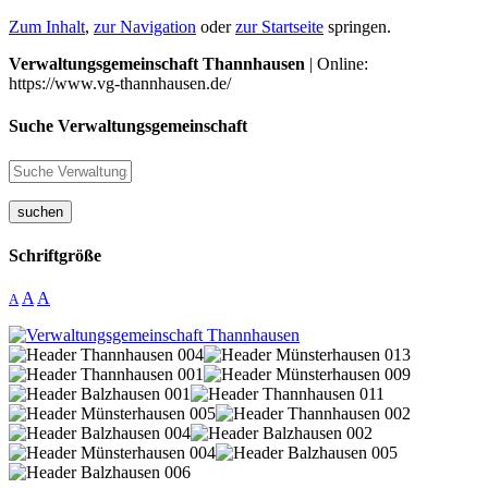
Zum Inhalt
,
zur Navigation
oder
zur Startseite
springen.
Verwaltungsgemeinschaft Thannhausen
| Online:
https://www.vg-thannhausen.de/
Suche Verwaltungsgemeinschaft
suchen
Schriftgröße
A
A
A