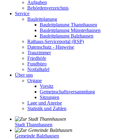
Aufgaben
Behördenverzeichnis
Service
Bauleitplanung
Bauleitplanung Thannhausen
Bauleitplanung Münsterhausen
Bauleitplanung Balzhausen
Rathaus-Serviceportal (RSP)
Datenschutz - Hinweise
Trauzimmer
Friedhöfe
Fundbüro
Notfalltafel
Über uns
Organe
Vorsitz
Gemeinschaftsversammlung
Sitzungen
Lage und Anreise
Statistik und Zahlen
Stadt Thannhausen
Gemeinde Balzhausen