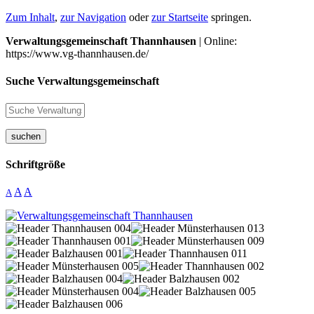
Zum Inhalt
,
zur Navigation
oder
zur Startseite
springen.
Verwaltungsgemeinschaft Thannhausen
| Online:
https://www.vg-thannhausen.de/
Suche Verwaltungsgemeinschaft
suchen
Schriftgröße
A
A
A