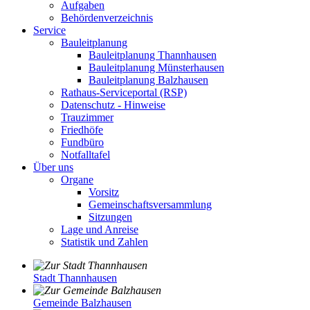
Aufgaben
Behördenverzeichnis
Service
Bauleitplanung
Bauleitplanung Thannhausen
Bauleitplanung Münsterhausen
Bauleitplanung Balzhausen
Rathaus-Serviceportal (RSP)
Datenschutz - Hinweise
Trauzimmer
Friedhöfe
Fundbüro
Notfalltafel
Über uns
Organe
Vorsitz
Gemeinschaftsversammlung
Sitzungen
Lage und Anreise
Statistik und Zahlen
Stadt Thannhausen
Gemeinde Balzhausen