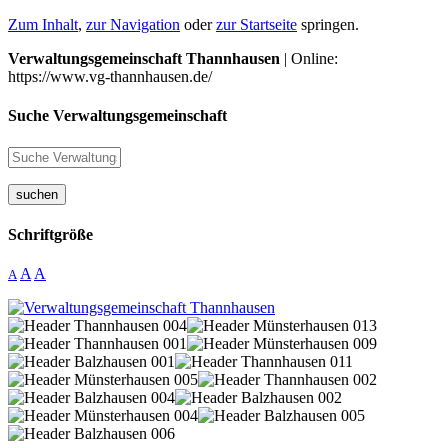
Zum Inhalt
,
zur Navigation
oder
zur Startseite
springen.
Verwaltungsgemeinschaft Thannhausen
| Online:
https://www.vg-thannhausen.de/
Suche Verwaltungsgemeinschaft
suchen
Schriftgröße
A
A
A