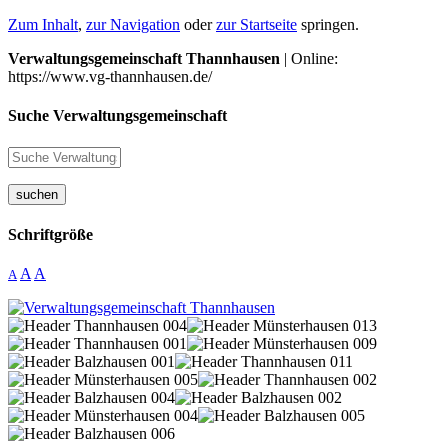
Zum Inhalt
,
zur Navigation
oder
zur Startseite
springen.
Verwaltungsgemeinschaft Thannhausen
| Online:
https://www.vg-thannhausen.de/
Suche Verwaltungsgemeinschaft
suchen
Schriftgröße
A
A
A