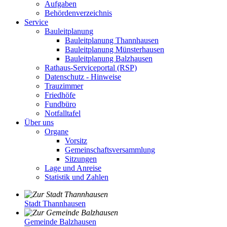
Aufgaben
Behördenverzeichnis
Service
Bauleitplanung
Bauleitplanung Thannhausen
Bauleitplanung Münsterhausen
Bauleitplanung Balzhausen
Rathaus-Serviceportal (RSP)
Datenschutz - Hinweise
Trauzimmer
Friedhöfe
Fundbüro
Notfalltafel
Über uns
Organe
Vorsitz
Gemeinschaftsversammlung
Sitzungen
Lage und Anreise
Statistik und Zahlen
Stadt Thannhausen
Gemeinde Balzhausen