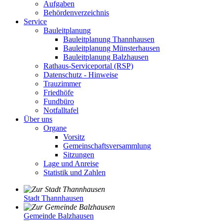
Aufgaben
Behördenverzeichnis
Service
Bauleitplanung
Bauleitplanung Thannhausen
Bauleitplanung Münsterhausen
Bauleitplanung Balzhausen
Rathaus-Serviceportal (RSP)
Datenschutz - Hinweise
Trauzimmer
Friedhöfe
Fundbüro
Notfalltafel
Über uns
Organe
Vorsitz
Gemeinschaftsversammlung
Sitzungen
Lage und Anreise
Statistik und Zahlen
Stadt Thannhausen
Gemeinde Balzhausen