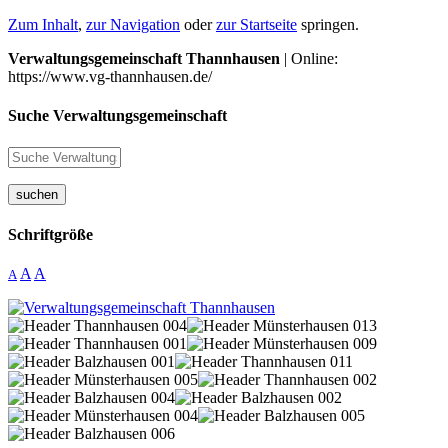
Zum Inhalt
,
zur Navigation
oder
zur Startseite
springen.
Verwaltungsgemeinschaft Thannhausen
| Online:
https://www.vg-thannhausen.de/
Suche Verwaltungsgemeinschaft
suchen
Schriftgröße
A
A
A