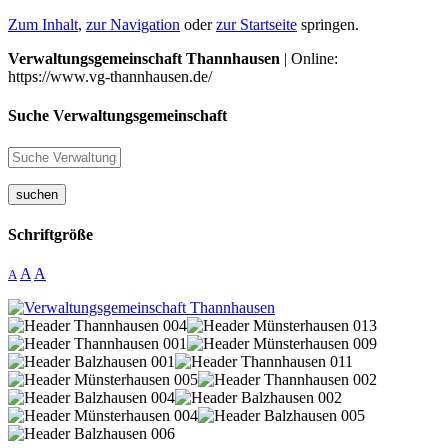
Zum Inhalt
,
zur Navigation
oder
zur Startseite
springen.
Verwaltungsgemeinschaft Thannhausen
| Online:
https://www.vg-thannhausen.de/
Suche Verwaltungsgemeinschaft
suchen
Schriftgröße
A
A
A