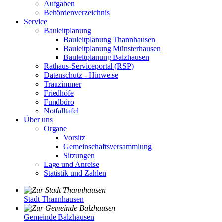
Aufgaben
Behördenverzeichnis
Service
Bauleitplanung
Bauleitplanung Thannhausen
Bauleitplanung Münsterhausen
Bauleitplanung Balzhausen
Rathaus-Serviceportal (RSP)
Datenschutz - Hinweise
Trauzimmer
Friedhöfe
Fundbüro
Notfalltafel
Über uns
Organe
Vorsitz
Gemeinschaftsversammlung
Sitzungen
Lage und Anreise
Statistik und Zahlen
Stadt Thannhausen
Gemeinde Balzhausen