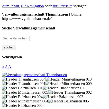
Zum Inhalt
,
zur Navigation
oder
zur Startseite
springen.
Verwaltungsgemeinschaft Thannhausen
| Online:
https://www.vg-thannhausen.de/
Suche Verwaltungsgemeinschaft
suchen
Schriftgröße
A
A
A