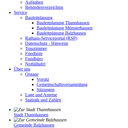
Aufgaben
Behördenverzeichnis
Service
Bauleitplanung
Bauleitplanung Thannhausen
Bauleitplanung Münsterhausen
Bauleitplanung Balzhausen
Rathaus-Serviceportal (RSP)
Datenschutz - Hinweise
Trauzimmer
Friedhöfe
Fundbüro
Notfalltafel
Über uns
Organe
Vorsitz
Gemeinschaftsversammlung
Sitzungen
Lage und Anreise
Statistik und Zahlen
Stadt Thannhausen
Gemeinde Balzhausen