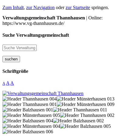
Zum Inhalt
,
zur Navigation
oder
zur Startseite
springen.
Verwaltungsgemeinschaft Thannhausen
| Online:
https://www.vg-thannhausen.de/
Suche Verwaltungsgemeinschaft
suchen
Schriftgröße
A
A
A