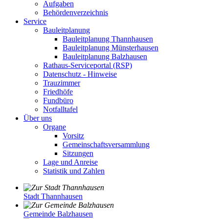
Aufgaben
Behördenverzeichnis
Service
Bauleitplanung
Bauleitplanung Thannhausen
Bauleitplanung Münsterhausen
Bauleitplanung Balzhausen
Rathaus-Serviceportal (RSP)
Datenschutz - Hinweise
Trauzimmer
Friedhöfe
Fundbüro
Notfalltafel
Über uns
Organe
Vorsitz
Gemeinschaftsversammlung
Sitzungen
Lage und Anreise
Statistik und Zahlen
Stadt Thannhausen
Gemeinde Balzhausen