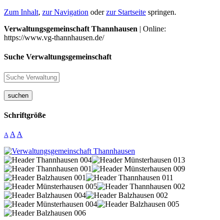
Zum Inhalt
,
zur Navigation
oder
zur Startseite
springen.
Verwaltungsgemeinschaft Thannhausen
| Online:
https://www.vg-thannhausen.de/
Suche Verwaltungsgemeinschaft
suchen
Schriftgröße
A
A
A