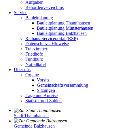
Aufgaben
Behördenverzeichnis
Service
Bauleitplanung
Bauleitplanung Thannhausen
Bauleitplanung Münsterhausen
Bauleitplanung Balzhausen
Rathaus-Serviceportal (RSP)
Datenschutz - Hinweise
Trauzimmer
Friedhöfe
Fundbüro
Notfalltafel
Über uns
Organe
Vorsitz
Gemeinschaftsversammlung
Sitzungen
Lage und Anreise
Statistik und Zahlen
Stadt Thannhausen
Gemeinde Balzhausen