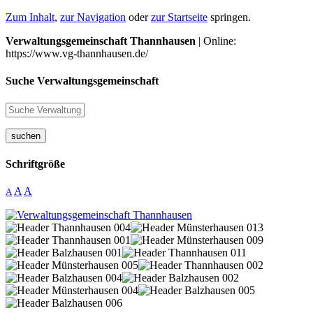
Zum Inhalt
,
zur Navigation
oder
zur Startseite
springen.
Verwaltungsgemeinschaft Thannhausen
| Online:
https://www.vg-thannhausen.de/
Suche Verwaltungsgemeinschaft
suchen
Schriftgröße
A
A
A