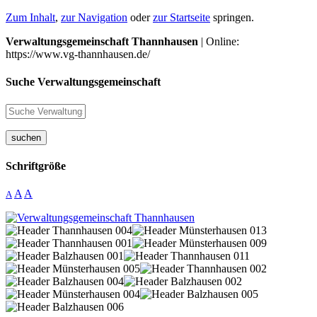
Zum Inhalt
,
zur Navigation
oder
zur Startseite
springen.
Verwaltungsgemeinschaft Thannhausen
| Online:
https://www.vg-thannhausen.de/
Suche Verwaltungsgemeinschaft
suchen
Schriftgröße
A
A
A