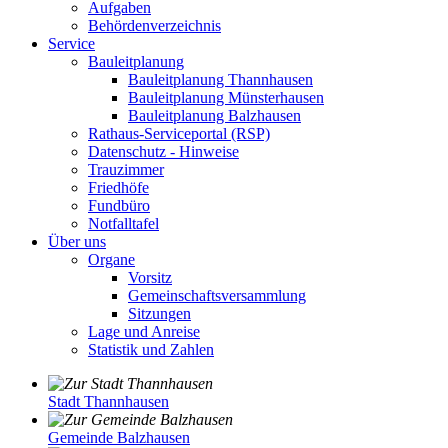
Aufgaben
Behördenverzeichnis
Service
Bauleitplanung
Bauleitplanung Thannhausen
Bauleitplanung Münsterhausen
Bauleitplanung Balzhausen
Rathaus-Serviceportal (RSP)
Datenschutz - Hinweise
Trauzimmer
Friedhöfe
Fundbüro
Notfalltafel
Über uns
Organe
Vorsitz
Gemeinschaftsversammlung
Sitzungen
Lage und Anreise
Statistik und Zahlen
Stadt Thannhausen
Gemeinde Balzhausen