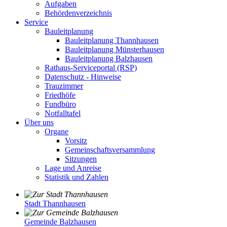
Aufgaben
Behördenverzeichnis
Service
Bauleitplanung
Bauleitplanung Thannhausen
Bauleitplanung Münsterhausen
Bauleitplanung Balzhausen
Rathaus-Serviceportal (RSP)
Datenschutz - Hinweise
Trauzimmer
Friedhöfe
Fundbüro
Notfalltafel
Über uns
Organe
Vorsitz
Gemeinschaftsversammlung
Sitzungen
Lage und Anreise
Statistik und Zahlen
Stadt Thannhausen
Gemeinde Balzhausen