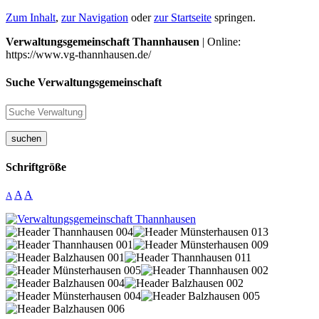
Zum Inhalt
,
zur Navigation
oder
zur Startseite
springen.
Verwaltungsgemeinschaft Thannhausen
| Online:
https://www.vg-thannhausen.de/
Suche Verwaltungsgemeinschaft
suchen
Schriftgröße
A
A
A