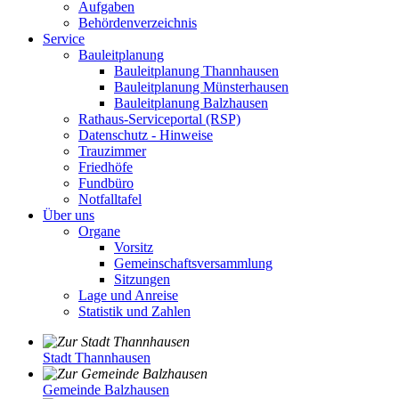
Aufgaben
Behördenverzeichnis
Service
Bauleitplanung
Bauleitplanung Thannhausen
Bauleitplanung Münsterhausen
Bauleitplanung Balzhausen
Rathaus-Serviceportal (RSP)
Datenschutz - Hinweise
Trauzimmer
Friedhöfe
Fundbüro
Notfalltafel
Über uns
Organe
Vorsitz
Gemeinschaftsversammlung
Sitzungen
Lage und Anreise
Statistik und Zahlen
Stadt Thannhausen
Gemeinde Balzhausen