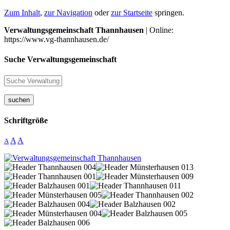
Zum Inhalt
,
zur Navigation
oder
zur Startseite
springen.
Verwaltungsgemeinschaft Thannhausen
| Online:
https://www.vg-thannhausen.de/
Suche Verwaltungsgemeinschaft
suchen
Schriftgröße
A
A
A