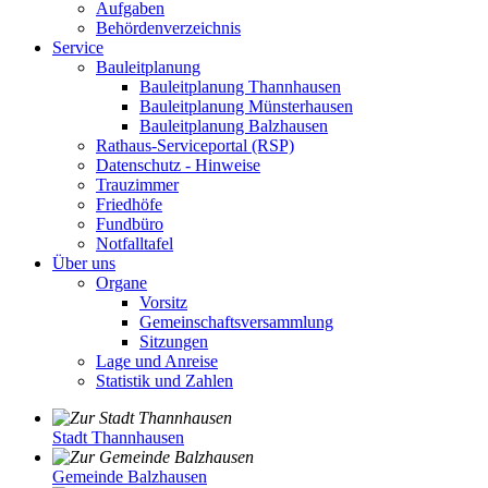
Aufgaben
Behördenverzeichnis
Service
Bauleitplanung
Bauleitplanung Thannhausen
Bauleitplanung Münsterhausen
Bauleitplanung Balzhausen
Rathaus-Serviceportal (RSP)
Datenschutz - Hinweise
Trauzimmer
Friedhöfe
Fundbüro
Notfalltafel
Über uns
Organe
Vorsitz
Gemeinschaftsversammlung
Sitzungen
Lage und Anreise
Statistik und Zahlen
Stadt Thannhausen
Gemeinde Balzhausen