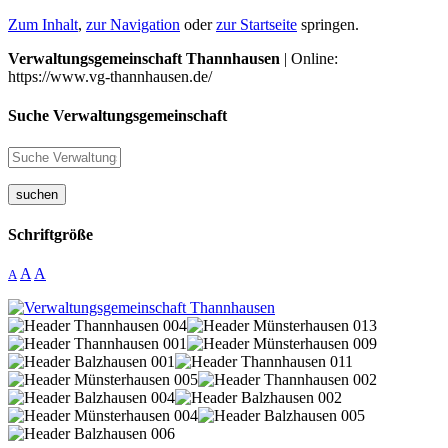
Zum Inhalt
,
zur Navigation
oder
zur Startseite
springen.
Verwaltungsgemeinschaft Thannhausen
| Online:
https://www.vg-thannhausen.de/
Suche Verwaltungsgemeinschaft
suchen
Schriftgröße
A
A
A