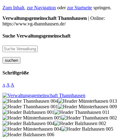
Zum Inhalt
,
zur Navigation
oder
zur Startseite
springen.
Verwaltungsgemeinschaft Thannhausen
| Online:
https://www.vg-thannhausen.de/
Suche Verwaltungsgemeinschaft
suchen
Schriftgröße
A
A
A