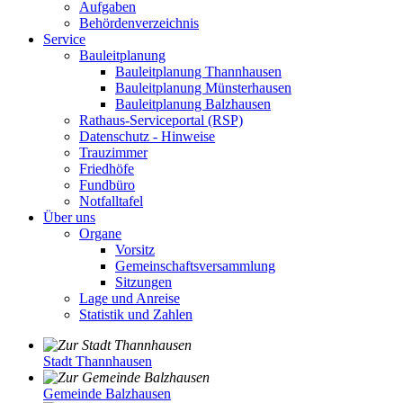
Aufgaben
Behördenverzeichnis
Service
Bauleitplanung
Bauleitplanung Thannhausen
Bauleitplanung Münsterhausen
Bauleitplanung Balzhausen
Rathaus-Serviceportal (RSP)
Datenschutz - Hinweise
Trauzimmer
Friedhöfe
Fundbüro
Notfalltafel
Über uns
Organe
Vorsitz
Gemeinschaftsversammlung
Sitzungen
Lage und Anreise
Statistik und Zahlen
Stadt Thannhausen
Gemeinde Balzhausen