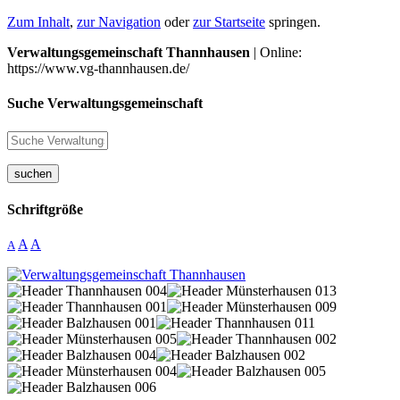
Zum Inhalt
,
zur Navigation
oder
zur Startseite
springen.
Verwaltungsgemeinschaft Thannhausen
| Online:
https://www.vg-thannhausen.de/
Suche Verwaltungsgemeinschaft
suchen
Schriftgröße
A
A
A