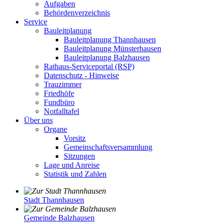
Aufgaben
Behördenverzeichnis
Service
Bauleitplanung
Bauleitplanung Thannhausen
Bauleitplanung Münsterhausen
Bauleitplanung Balzhausen
Rathaus-Serviceportal (RSP)
Datenschutz - Hinweise
Trauzimmer
Friedhöfe
Fundbüro
Notfalltafel
Über uns
Organe
Vorsitz
Gemeinschaftsversammlung
Sitzungen
Lage und Anreise
Statistik und Zahlen
Stadt Thannhausen
Gemeinde Balzhausen