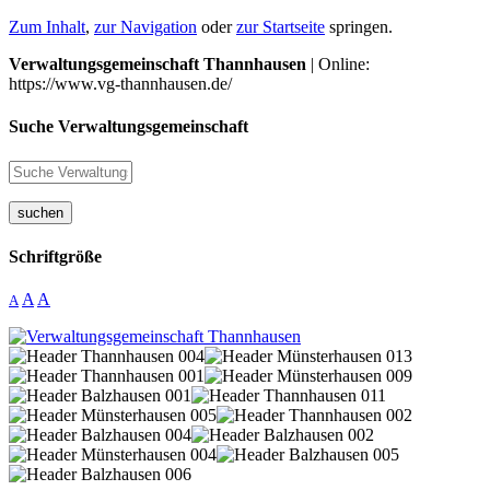
Zum Inhalt
,
zur Navigation
oder
zur Startseite
springen.
Verwaltungsgemeinschaft Thannhausen
| Online:
https://www.vg-thannhausen.de/
Suche Verwaltungsgemeinschaft
suchen
Schriftgröße
A
A
A