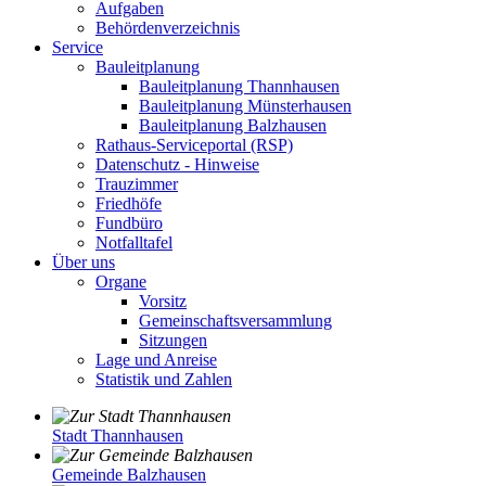
Aufgaben
Behördenverzeichnis
Service
Bauleitplanung
Bauleitplanung Thannhausen
Bauleitplanung Münsterhausen
Bauleitplanung Balzhausen
Rathaus-Serviceportal (RSP)
Datenschutz - Hinweise
Trauzimmer
Friedhöfe
Fundbüro
Notfalltafel
Über uns
Organe
Vorsitz
Gemeinschaftsversammlung
Sitzungen
Lage und Anreise
Statistik und Zahlen
Stadt Thannhausen
Gemeinde Balzhausen