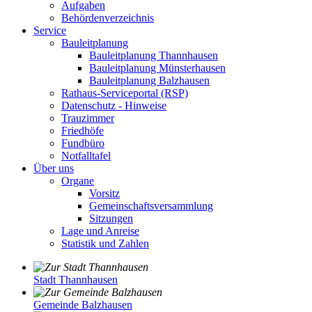
Aufgaben
Behördenverzeichnis
Service
Bauleitplanung
Bauleitplanung Thannhausen
Bauleitplanung Münsterhausen
Bauleitplanung Balzhausen
Rathaus-Serviceportal (RSP)
Datenschutz - Hinweise
Trauzimmer
Friedhöfe
Fundbüro
Notfalltafel
Über uns
Organe
Vorsitz
Gemeinschaftsversammlung
Sitzungen
Lage und Anreise
Statistik und Zahlen
Stadt Thannhausen
Gemeinde Balzhausen