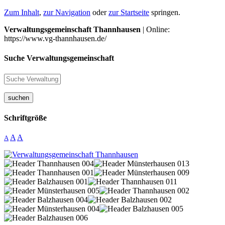
Zum Inhalt
,
zur Navigation
oder
zur Startseite
springen.
Verwaltungsgemeinschaft Thannhausen
| Online:
https://www.vg-thannhausen.de/
Suche Verwaltungsgemeinschaft
suchen
Schriftgröße
A
A
A