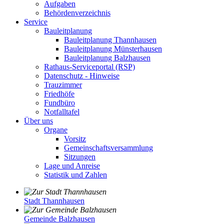
Aufgaben
Behördenverzeichnis
Service
Bauleitplanung
Bauleitplanung Thannhausen
Bauleitplanung Münsterhausen
Bauleitplanung Balzhausen
Rathaus-Serviceportal (RSP)
Datenschutz - Hinweise
Trauzimmer
Friedhöfe
Fundbüro
Notfalltafel
Über uns
Organe
Vorsitz
Gemeinschaftsversammlung
Sitzungen
Lage und Anreise
Statistik und Zahlen
Stadt Thannhausen
Gemeinde Balzhausen