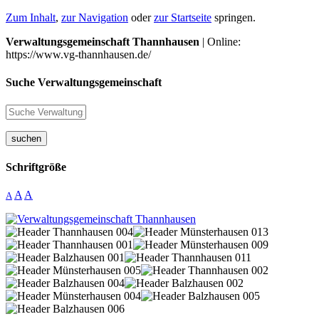
Zum Inhalt
,
zur Navigation
oder
zur Startseite
springen.
Verwaltungsgemeinschaft Thannhausen
| Online:
https://www.vg-thannhausen.de/
Suche Verwaltungsgemeinschaft
suchen
Schriftgröße
A
A
A