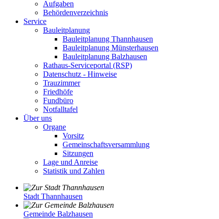
Aufgaben
Behördenverzeichnis
Service
Bauleitplanung
Bauleitplanung Thannhausen
Bauleitplanung Münsterhausen
Bauleitplanung Balzhausen
Rathaus-Serviceportal (RSP)
Datenschutz - Hinweise
Trauzimmer
Friedhöfe
Fundbüro
Notfalltafel
Über uns
Organe
Vorsitz
Gemeinschaftsversammlung
Sitzungen
Lage und Anreise
Statistik und Zahlen
Stadt Thannhausen
Gemeinde Balzhausen