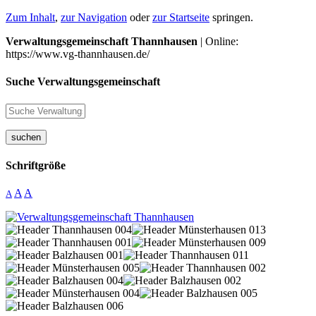
Zum Inhalt
,
zur Navigation
oder
zur Startseite
springen.
Verwaltungsgemeinschaft Thannhausen
| Online:
https://www.vg-thannhausen.de/
Suche Verwaltungsgemeinschaft
suchen
Schriftgröße
A
A
A