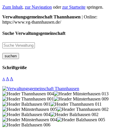
Zum Inhalt
,
zur Navigation
oder
zur Startseite
springen.
Verwaltungsgemeinschaft Thannhausen
| Online:
https://www.vg-thannhausen.de/
Suche Verwaltungsgemeinschaft
suchen
Schriftgröße
A
A
A