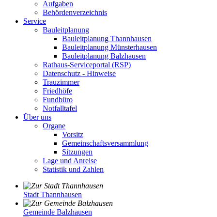
Aufgaben
Behördenverzeichnis
Service
Bauleitplanung
Bauleitplanung Thannhausen
Bauleitplanung Münsterhausen
Bauleitplanung Balzhausen
Rathaus-Serviceportal (RSP)
Datenschutz - Hinweise
Trauzimmer
Friedhöfe
Fundbüro
Notfalltafel
Über uns
Organe
Vorsitz
Gemeinschaftsversammlung
Sitzungen
Lage und Anreise
Statistik und Zahlen
Stadt Thannhausen
Gemeinde Balzhausen