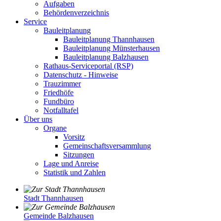
Aufgaben
Behördenverzeichnis
Service
Bauleitplanung
Bauleitplanung Thannhausen
Bauleitplanung Münsterhausen
Bauleitplanung Balzhausen
Rathaus-Serviceportal (RSP)
Datenschutz - Hinweise
Trauzimmer
Friedhöfe
Fundbüro
Notfalltafel
Über uns
Organe
Vorsitz
Gemeinschaftsversammlung
Sitzungen
Lage und Anreise
Statistik und Zahlen
Stadt Thannhausen
Gemeinde Balzhausen