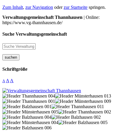
Zum Inhalt
,
zur Navigation
oder
zur Startseite
springen.
Verwaltungsgemeinschaft Thannhausen
| Online:
https://www.vg-thannhausen.de/
Suche Verwaltungsgemeinschaft
suchen
Schriftgröße
A
A
A