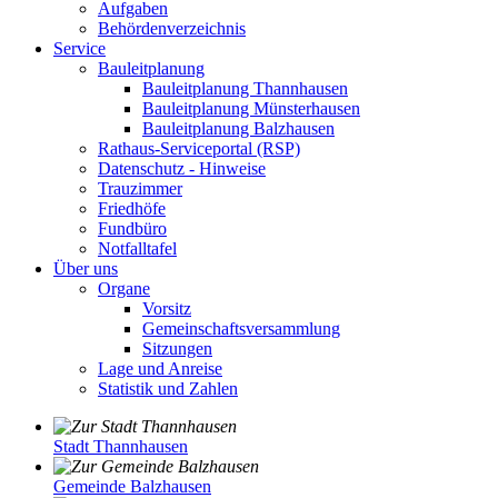
Aufgaben
Behördenverzeichnis
Service
Bauleitplanung
Bauleitplanung Thannhausen
Bauleitplanung Münsterhausen
Bauleitplanung Balzhausen
Rathaus-Serviceportal (RSP)
Datenschutz - Hinweise
Trauzimmer
Friedhöfe
Fundbüro
Notfalltafel
Über uns
Organe
Vorsitz
Gemeinschaftsversammlung
Sitzungen
Lage und Anreise
Statistik und Zahlen
Stadt Thannhausen
Gemeinde Balzhausen