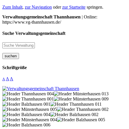
Zum Inhalt
,
zur Navigation
oder
zur Startseite
springen.
Verwaltungsgemeinschaft Thannhausen
| Online:
https://www.vg-thannhausen.de/
Suche Verwaltungsgemeinschaft
suchen
Schriftgröße
A
A
A