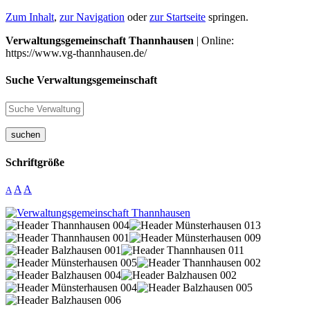
Zum Inhalt
,
zur Navigation
oder
zur Startseite
springen.
Verwaltungsgemeinschaft Thannhausen
| Online:
https://www.vg-thannhausen.de/
Suche Verwaltungsgemeinschaft
suchen
Schriftgröße
A
A
A