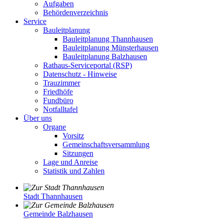
Aufgaben
Behördenverzeichnis
Service
Bauleitplanung
Bauleitplanung Thannhausen
Bauleitplanung Münsterhausen
Bauleitplanung Balzhausen
Rathaus-Serviceportal (RSP)
Datenschutz - Hinweise
Trauzimmer
Friedhöfe
Fundbüro
Notfalltafel
Über uns
Organe
Vorsitz
Gemeinschaftsversammlung
Sitzungen
Lage und Anreise
Statistik und Zahlen
Stadt Thannhausen
Gemeinde Balzhausen