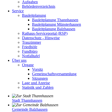
Aufgaben
Behördenverzeichnis
Service
Bauleitplanung
Bauleitplanung Thannhausen
Bauleitplanung Münsterhausen
Bauleitplanung Balzhausen
Rathaus-Serviceportal (RSP)
Datenschutz - Hinweise
Trauzimmer
Friedhöfe
Fundbüro
Notfalltafel
Über uns
Organe
Vorsitz
Gemeinschaftsversammlung
Sitzungen
Lage und Anreise
Statistik und Zahlen
Stadt Thannhausen
Gemeinde Balzhausen