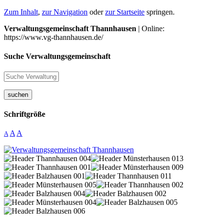
Zum Inhalt
,
zur Navigation
oder
zur Startseite
springen.
Verwaltungsgemeinschaft Thannhausen
| Online:
https://www.vg-thannhausen.de/
Suche Verwaltungsgemeinschaft
suchen
Schriftgröße
A
A
A