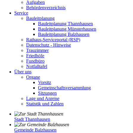
Aufgaben
Behördenverzeichnis
Service
Bauleitplanung
Bauleitplanung Thannhausen
Bauleitplanung Münsterhausen
Bauleitplanung Balzhausen
Rathaus-Serviceportal (RSP)
Datenschutz - Hinweise
Trauzimmer
Friedhöfe
Fundbüro
Notfalltafel
Über uns
Organe
Vorsitz
Gemeinschaftsversammlung
Sitzungen
Lage und Anreise
Statistik und Zahlen
Stadt Thannhausen
Gemeinde Balzhausen