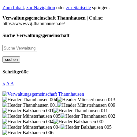
Zum Inhalt
,
zur Navigation
oder
zur Startseite
springen.
Verwaltungsgemeinschaft Thannhausen
| Online:
https://www.vg-thannhausen.de/
Suche Verwaltungsgemeinschaft
suchen
Schriftgröße
A
A
A