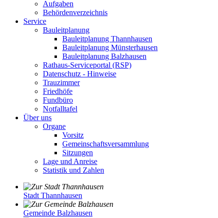
Aufgaben
Behördenverzeichnis
Service
Bauleitplanung
Bauleitplanung Thannhausen
Bauleitplanung Münsterhausen
Bauleitplanung Balzhausen
Rathaus-Serviceportal (RSP)
Datenschutz - Hinweise
Trauzimmer
Friedhöfe
Fundbüro
Notfalltafel
Über uns
Organe
Vorsitz
Gemeinschaftsversammlung
Sitzungen
Lage und Anreise
Statistik und Zahlen
Stadt Thannhausen
Gemeinde Balzhausen