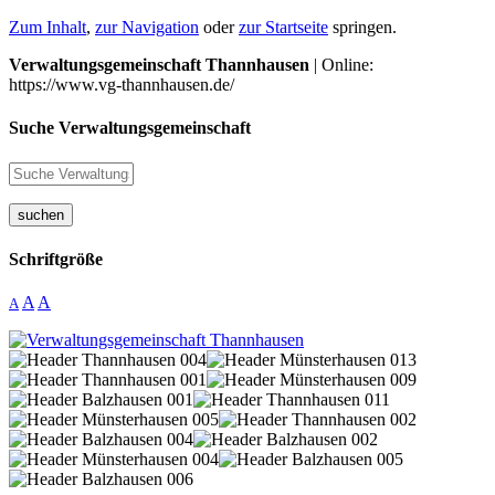
Zum Inhalt
,
zur Navigation
oder
zur Startseite
springen.
Verwaltungsgemeinschaft Thannhausen
| Online:
https://www.vg-thannhausen.de/
Suche Verwaltungsgemeinschaft
suchen
Schriftgröße
A
A
A