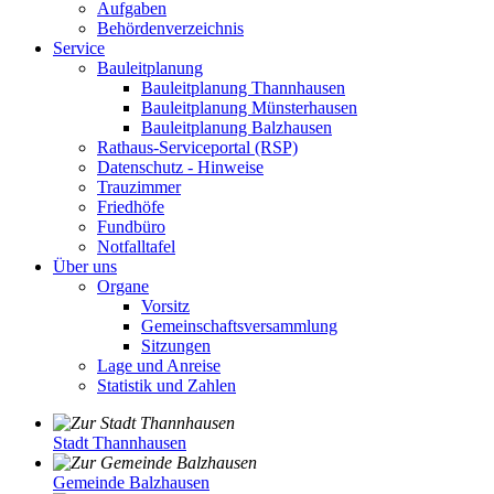
Aufgaben
Behördenverzeichnis
Service
Bauleitplanung
Bauleitplanung Thannhausen
Bauleitplanung Münsterhausen
Bauleitplanung Balzhausen
Rathaus-Serviceportal (RSP)
Datenschutz - Hinweise
Trauzimmer
Friedhöfe
Fundbüro
Notfalltafel
Über uns
Organe
Vorsitz
Gemeinschaftsversammlung
Sitzungen
Lage und Anreise
Statistik und Zahlen
Stadt Thannhausen
Gemeinde Balzhausen