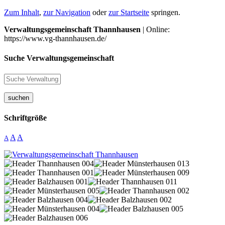
Zum Inhalt
,
zur Navigation
oder
zur Startseite
springen.
Verwaltungsgemeinschaft Thannhausen
| Online:
https://www.vg-thannhausen.de/
Suche Verwaltungsgemeinschaft
suchen
Schriftgröße
A
A
A