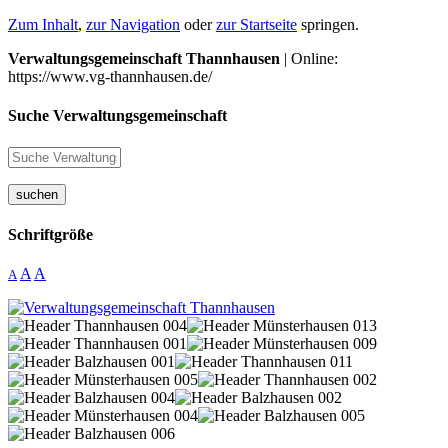
Zum Inhalt
,
zur Navigation
oder
zur Startseite
springen.
Verwaltungsgemeinschaft Thannhausen
| Online:
https://www.vg-thannhausen.de/
Suche Verwaltungsgemeinschaft
suchen
Schriftgröße
A
A
A