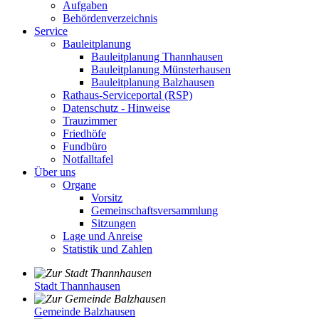
Aufgaben
Behördenverzeichnis
Service
Bauleitplanung
Bauleitplanung Thannhausen
Bauleitplanung Münsterhausen
Bauleitplanung Balzhausen
Rathaus-Serviceportal (RSP)
Datenschutz - Hinweise
Trauzimmer
Friedhöfe
Fundbüro
Notfalltafel
Über uns
Organe
Vorsitz
Gemeinschaftsversammlung
Sitzungen
Lage und Anreise
Statistik und Zahlen
Stadt Thannhausen
Gemeinde Balzhausen