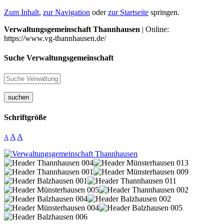
Zum Inhalt
,
zur Navigation
oder
zur Startseite
springen.
Verwaltungsgemeinschaft Thannhausen
| Online:
https://www.vg-thannhausen.de/
Suche Verwaltungsgemeinschaft
suchen
Schriftgröße
A
A
A