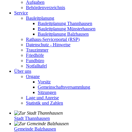
Aufgaben
Behördenverzeichnis
Service
Bauleitplanung
Bauleitplanung Thannhausen
Bauleitplanung Münsterhausen
Bauleitplanung Balzhausen
Rathaus-Serviceportal (RSP)
Datenschutz - Hinweise
Trauzimmer
Friedhöfe
Fundbüro
Notfalltafel
Über uns
Organe
Vorsitz
Gemeinschaftsversammlung
Sitzungen
Lage und Anreise
Statistik und Zahlen
Stadt Thannhausen
Gemeinde Balzhausen