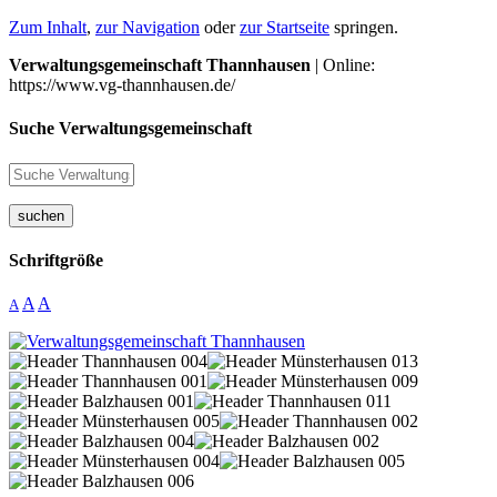
Zum Inhalt
,
zur Navigation
oder
zur Startseite
springen.
Verwaltungsgemeinschaft Thannhausen
| Online:
https://www.vg-thannhausen.de/
Suche Verwaltungsgemeinschaft
suchen
Schriftgröße
A
A
A