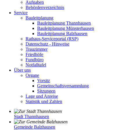
Aufgaben
Behördenverzeichnis
Service
Bauleitplanung
Bauleitplanung Thannhausen
Bauleitplanung Münsterhausen
Bauleitplanung Balzhausen
Rathaus-Serviceportal (RSP)
Datenschutz - Hinweise
Trauzimmer
Friedhöfe
Fundbüro
Notfalltafel
Über uns
Organe
Vorsitz
Gemeinschaftsversammlung
Sitzungen
Lage und Anreise
Statistik und Zahlen
Stadt Thannhausen
Gemeinde Balzhausen