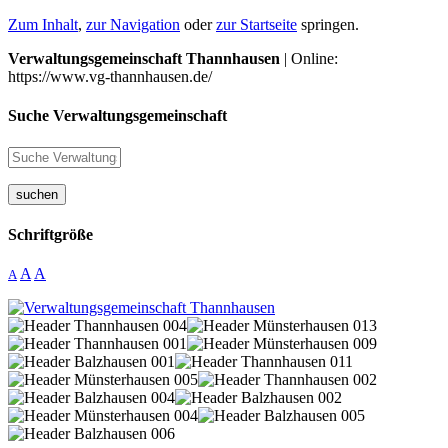
Zum Inhalt
,
zur Navigation
oder
zur Startseite
springen.
Verwaltungsgemeinschaft Thannhausen
| Online:
https://www.vg-thannhausen.de/
Suche Verwaltungsgemeinschaft
suchen
Schriftgröße
A
A
A