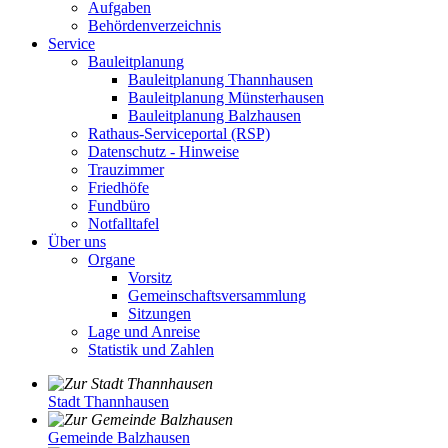
Aufgaben
Behördenverzeichnis
Service
Bauleitplanung
Bauleitplanung Thannhausen
Bauleitplanung Münsterhausen
Bauleitplanung Balzhausen
Rathaus-Serviceportal (RSP)
Datenschutz - Hinweise
Trauzimmer
Friedhöfe
Fundbüro
Notfalltafel
Über uns
Organe
Vorsitz
Gemeinschaftsversammlung
Sitzungen
Lage und Anreise
Statistik und Zahlen
Stadt Thannhausen
Gemeinde Balzhausen