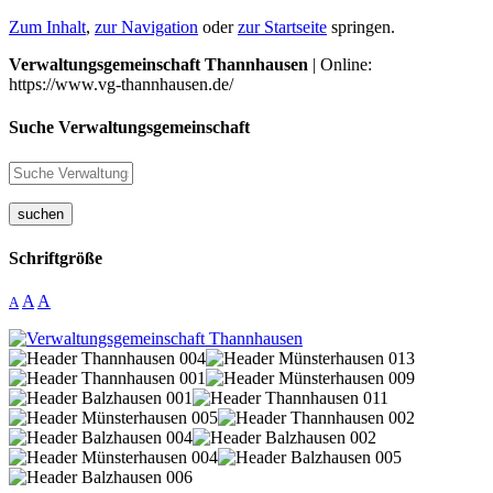
Zum Inhalt
,
zur Navigation
oder
zur Startseite
springen.
Verwaltungsgemeinschaft Thannhausen
| Online:
https://www.vg-thannhausen.de/
Suche Verwaltungsgemeinschaft
suchen
Schriftgröße
A
A
A