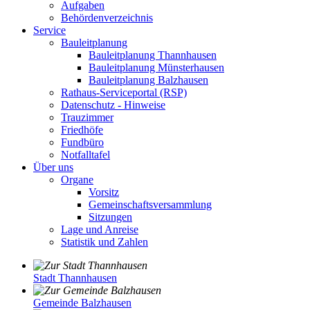
Aufgaben
Behördenverzeichnis
Service
Bauleitplanung
Bauleitplanung Thannhausen
Bauleitplanung Münsterhausen
Bauleitplanung Balzhausen
Rathaus-Serviceportal (RSP)
Datenschutz - Hinweise
Trauzimmer
Friedhöfe
Fundbüro
Notfalltafel
Über uns
Organe
Vorsitz
Gemeinschaftsversammlung
Sitzungen
Lage und Anreise
Statistik und Zahlen
Stadt Thannhausen
Gemeinde Balzhausen