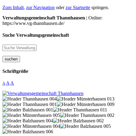
Zum Inhalt
,
zur Navigation
oder
zur Startseite
springen.
Verwaltungsgemeinschaft Thannhausen
| Online:
https://www.vg-thannhausen.de/
Suche Verwaltungsgemeinschaft
suchen
Schriftgröße
A
A
A