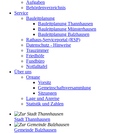
Aufgaben
Behördenverzeichnis
Service
Bauleitplanung
Bauleitplanung Thannhausen
Bauleitplanung Münsterhausen
Bauleitplanung Balzhausen
Rathaus-Serviceportal (RSP)
Datenschutz - Hinweise
Trauzimmer
Friedhöfe
Fundbüro
Notfalltafel
Über uns
Organe
Vorsitz
Gemeinschaftsversammlung
Sitzungen
Lage und Anreise
Statistik und Zahlen
Stadt Thannhausen
Gemeinde Balzhausen