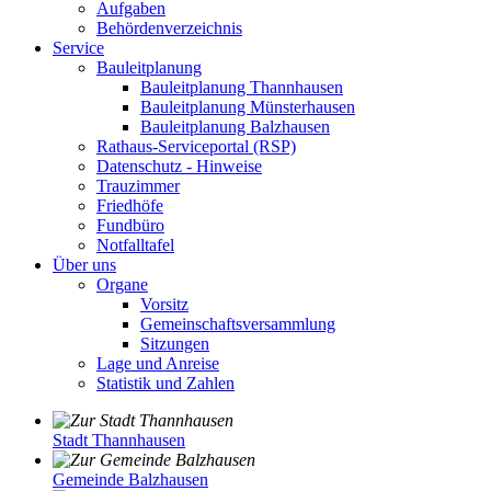
Aufgaben
Behördenverzeichnis
Service
Bauleitplanung
Bauleitplanung Thannhausen
Bauleitplanung Münsterhausen
Bauleitplanung Balzhausen
Rathaus-Serviceportal (RSP)
Datenschutz - Hinweise
Trauzimmer
Friedhöfe
Fundbüro
Notfalltafel
Über uns
Organe
Vorsitz
Gemeinschaftsversammlung
Sitzungen
Lage und Anreise
Statistik und Zahlen
Stadt Thannhausen
Gemeinde Balzhausen