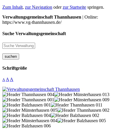
Zum Inhalt
,
zur Navigation
oder
zur Startseite
springen.
Verwaltungsgemeinschaft Thannhausen
| Online:
https://www.vg-thannhausen.de/
Suche Verwaltungsgemeinschaft
suchen
Schriftgröße
A
A
A