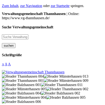
Zum Inhalt
,
zur Navigation
oder
zur Startseite
springen.
Verwaltungsgemeinschaft Thannhausen
| Online:
https://www.vg-thannhausen.de/
Suche Verwaltungsgemeinschaft
suchen
Schriftgröße
A
A
A