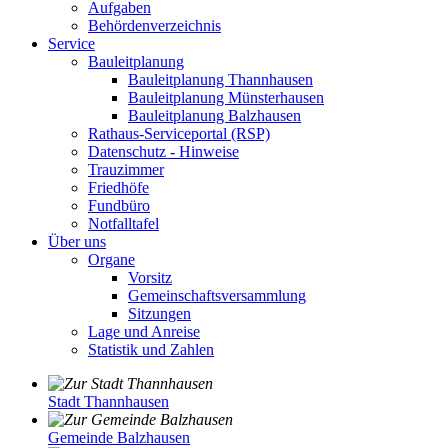
Aufgaben
Behördenverzeichnis
Service
Bauleitplanung
Bauleitplanung Thannhausen
Bauleitplanung Münsterhausen
Bauleitplanung Balzhausen
Rathaus-Serviceportal (RSP)
Datenschutz - Hinweise
Trauzimmer
Friedhöfe
Fundbüro
Notfalltafel
Über uns
Organe
Vorsitz
Gemeinschaftsversammlung
Sitzungen
Lage und Anreise
Statistik und Zahlen
Stadt Thannhausen
Gemeinde Balzhausen