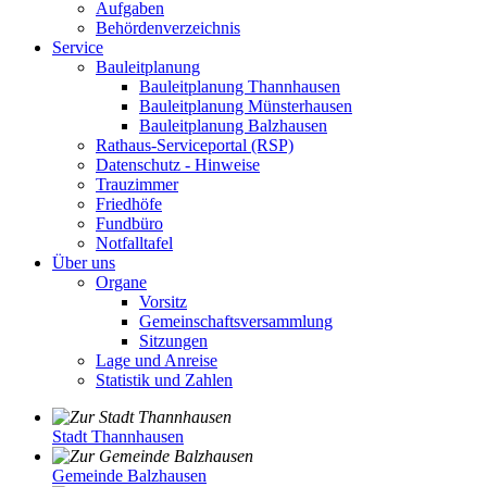
Aufgaben
Behördenverzeichnis
Service
Bauleitplanung
Bauleitplanung Thannhausen
Bauleitplanung Münsterhausen
Bauleitplanung Balzhausen
Rathaus-Serviceportal (RSP)
Datenschutz - Hinweise
Trauzimmer
Friedhöfe
Fundbüro
Notfalltafel
Über uns
Organe
Vorsitz
Gemeinschaftsversammlung
Sitzungen
Lage und Anreise
Statistik und Zahlen
Stadt Thannhausen
Gemeinde Balzhausen