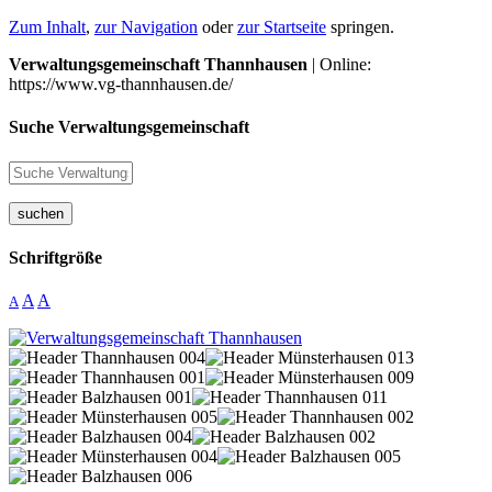
Zum Inhalt
,
zur Navigation
oder
zur Startseite
springen.
Verwaltungsgemeinschaft Thannhausen
| Online:
https://www.vg-thannhausen.de/
Suche Verwaltungsgemeinschaft
suchen
Schriftgröße
A
A
A