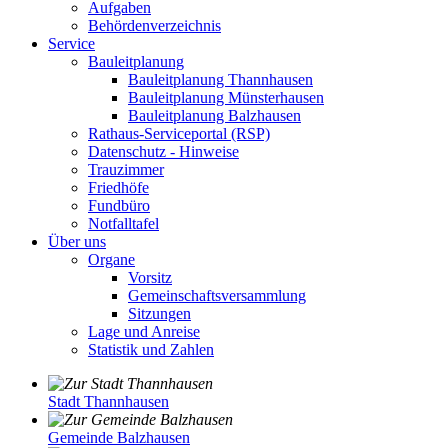
Aufgaben
Behördenverzeichnis
Service
Bauleitplanung
Bauleitplanung Thannhausen
Bauleitplanung Münsterhausen
Bauleitplanung Balzhausen
Rathaus-Serviceportal (RSP)
Datenschutz - Hinweise
Trauzimmer
Friedhöfe
Fundbüro
Notfalltafel
Über uns
Organe
Vorsitz
Gemeinschaftsversammlung
Sitzungen
Lage und Anreise
Statistik und Zahlen
Stadt Thannhausen
Gemeinde Balzhausen