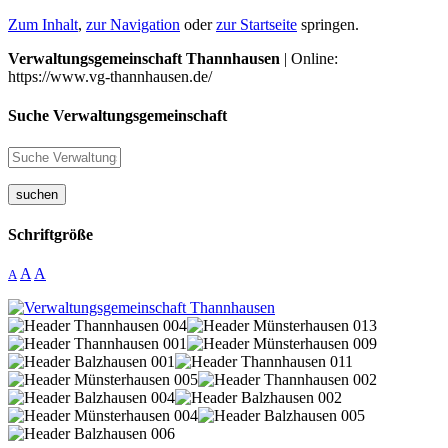
Zum Inhalt
,
zur Navigation
oder
zur Startseite
springen.
Verwaltungsgemeinschaft Thannhausen
| Online:
https://www.vg-thannhausen.de/
Suche Verwaltungsgemeinschaft
suchen
Schriftgröße
A
A
A