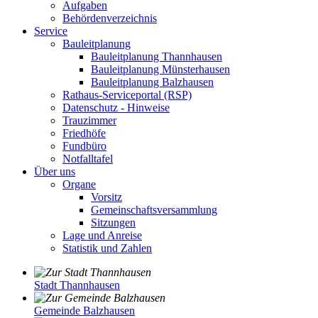
Aufgaben
Behördenverzeichnis
Service
Bauleitplanung
Bauleitplanung Thannhausen
Bauleitplanung Münsterhausen
Bauleitplanung Balzhausen
Rathaus-Serviceportal (RSP)
Datenschutz - Hinweise
Trauzimmer
Friedhöfe
Fundbüro
Notfalltafel
Über uns
Organe
Vorsitz
Gemeinschaftsversammlung
Sitzungen
Lage und Anreise
Statistik und Zahlen
Stadt Thannhausen
Gemeinde Balzhausen