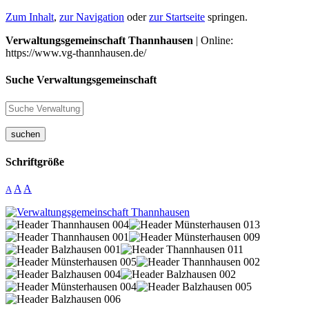
Zum Inhalt
,
zur Navigation
oder
zur Startseite
springen.
Verwaltungsgemeinschaft Thannhausen
| Online:
https://www.vg-thannhausen.de/
Suche Verwaltungsgemeinschaft
suchen
Schriftgröße
A
A
A