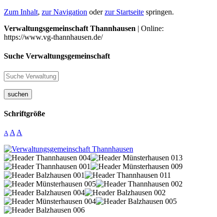
Zum Inhalt
,
zur Navigation
oder
zur Startseite
springen.
Verwaltungsgemeinschaft Thannhausen
| Online:
https://www.vg-thannhausen.de/
Suche Verwaltungsgemeinschaft
suchen
Schriftgröße
A
A
A