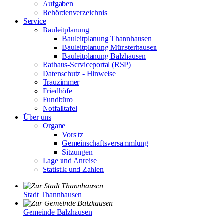
Aufgaben
Behördenverzeichnis
Service
Bauleitplanung
Bauleitplanung Thannhausen
Bauleitplanung Münsterhausen
Bauleitplanung Balzhausen
Rathaus-Serviceportal (RSP)
Datenschutz - Hinweise
Trauzimmer
Friedhöfe
Fundbüro
Notfalltafel
Über uns
Organe
Vorsitz
Gemeinschaftsversammlung
Sitzungen
Lage und Anreise
Statistik und Zahlen
Stadt Thannhausen
Gemeinde Balzhausen