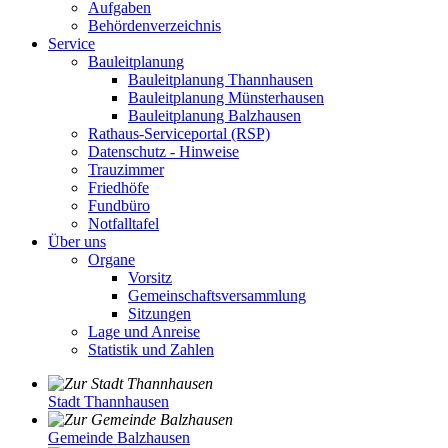
Aufgaben
Behördenverzeichnis
Service
Bauleitplanung
Bauleitplanung Thannhausen
Bauleitplanung Münsterhausen
Bauleitplanung Balzhausen
Rathaus-Serviceportal (RSP)
Datenschutz - Hinweise
Trauzimmer
Friedhöfe
Fundbüro
Notfalltafel
Über uns
Organe
Vorsitz
Gemeinschaftsversammlung
Sitzungen
Lage und Anreise
Statistik und Zahlen
Stadt Thannhausen
Gemeinde Balzhausen