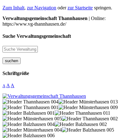
Zum Inhalt
,
zur Navigation
oder
zur Startseite
springen.
Verwaltungsgemeinschaft Thannhausen
| Online:
https://www.vg-thannhausen.de/
Suche Verwaltungsgemeinschaft
suchen
Schriftgröße
A
A
A