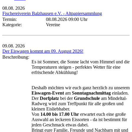
08.08.
2026
Fischereiverein Balzhausen e.V. - Altpapiersammlung
Termin:
08.08.2026 09:00 Uhr
Kategorie:
Vereine
09.08.
2026
Der Eiswagen kommt am 09. August 2026!
Beschreibung:
Es ist Sommer, die Sonne lacht vom Himmel und die
Temperaturen steigen - perfektes Wetter für eine
erfrischende Abkühlung!
Deshalb möchten wir euch ganz herzlich zu unserem
Eiswagen-Event
am
Sonntagnachmittag
einladen.
Der
Dorfplatz
bei der
Grundschule
am Mindeltal-
Radweg wird zum Treffpunkt für alle großen und
kleinen Eisliebhaber.
Von
14.00 bis 17.00 Uhr
erwartet euch eine große
Auswahl an leckeren Eissorten - da ist bestimmt für
jeden Geschmack etwas dabei.
Bringt eure Familie, Freunde und Nachbarn mit und