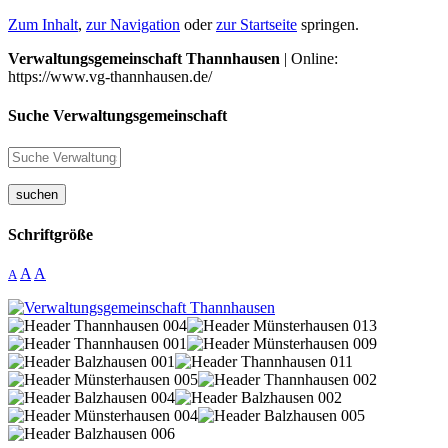
Zum Inhalt
,
zur Navigation
oder
zur Startseite
springen.
Verwaltungsgemeinschaft Thannhausen
| Online:
https://www.vg-thannhausen.de/
Suche Verwaltungsgemeinschaft
suchen
Schriftgröße
A
A
A