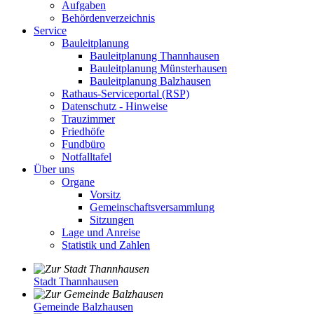
Aufgaben
Behördenverzeichnis
Service
Bauleitplanung
Bauleitplanung Thannhausen
Bauleitplanung Münsterhausen
Bauleitplanung Balzhausen
Rathaus-Serviceportal (RSP)
Datenschutz - Hinweise
Trauzimmer
Friedhöfe
Fundbüro
Notfalltafel
Über uns
Organe
Vorsitz
Gemeinschaftsversammlung
Sitzungen
Lage und Anreise
Statistik und Zahlen
Stadt Thannhausen
Gemeinde Balzhausen