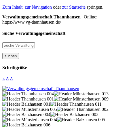
Zum Inhalt
,
zur Navigation
oder
zur Startseite
springen.
Verwaltungsgemeinschaft Thannhausen
| Online:
https://www.vg-thannhausen.de/
Suche Verwaltungsgemeinschaft
suchen
Schriftgröße
A
A
A