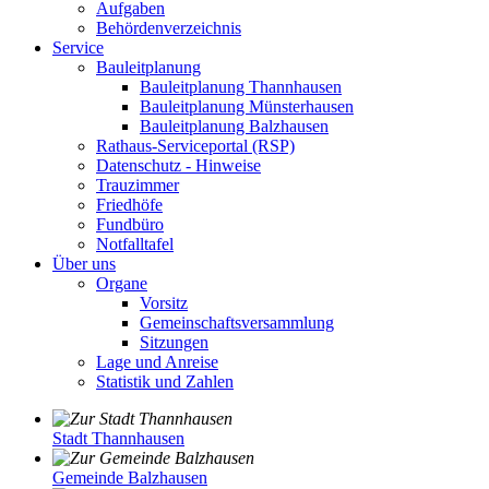
Aufgaben
Behördenverzeichnis
Service
Bauleitplanung
Bauleitplanung Thannhausen
Bauleitplanung Münsterhausen
Bauleitplanung Balzhausen
Rathaus-Serviceportal (RSP)
Datenschutz - Hinweise
Trauzimmer
Friedhöfe
Fundbüro
Notfalltafel
Über uns
Organe
Vorsitz
Gemeinschaftsversammlung
Sitzungen
Lage und Anreise
Statistik und Zahlen
Stadt Thannhausen
Gemeinde Balzhausen