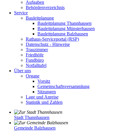
Aufgaben
Behördenverzeichnis
Service
Bauleitplanung
Bauleitplanung Thannhausen
Bauleitplanung Münsterhausen
Bauleitplanung Balzhausen
Rathaus-Serviceportal (RSP)
Datenschutz - Hinweise
Trauzimmer
Friedhöfe
Fundbüro
Notfalltafel
Über uns
Organe
Vorsitz
Gemeinschaftsversammlung
Sitzungen
Lage und Anreise
Statistik und Zahlen
Stadt Thannhausen
Gemeinde Balzhausen