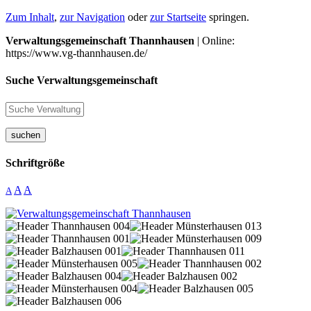
Zum Inhalt
,
zur Navigation
oder
zur Startseite
springen.
Verwaltungsgemeinschaft Thannhausen
| Online:
https://www.vg-thannhausen.de/
Suche Verwaltungsgemeinschaft
suchen
Schriftgröße
A
A
A