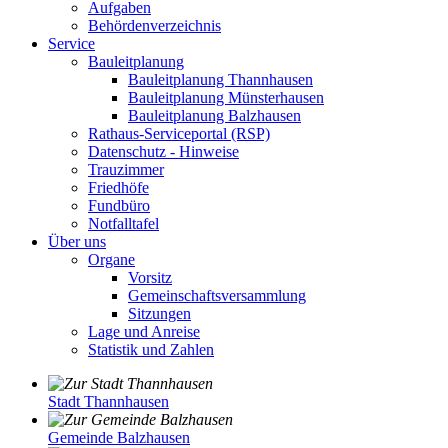
Aufgaben
Behördenverzeichnis
Service
Bauleitplanung
Bauleitplanung Thannhausen
Bauleitplanung Münsterhausen
Bauleitplanung Balzhausen
Rathaus-Serviceportal (RSP)
Datenschutz - Hinweise
Trauzimmer
Friedhöfe
Fundbüro
Notfalltafel
Über uns
Organe
Vorsitz
Gemeinschaftsversammlung
Sitzungen
Lage und Anreise
Statistik und Zahlen
Stadt Thannhausen
Gemeinde Balzhausen