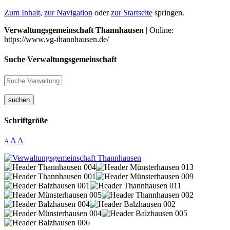
Zum Inhalt
,
zur Navigation
oder
zur Startseite
springen.
Verwaltungsgemeinschaft Thannhausen
| Online:
https://www.vg-thannhausen.de/
Suche Verwaltungsgemeinschaft
suchen
Schriftgröße
A
A
A