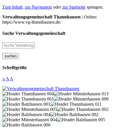
Zum Inhalt
,
zur Navigation
oder
zur Startseite
springen.
Verwaltungsgemeinschaft Thannhausen
| Online:
https://www.vg-thannhausen.de/
Suche Verwaltungsgemeinschaft
suchen
Schriftgröße
A
A
A