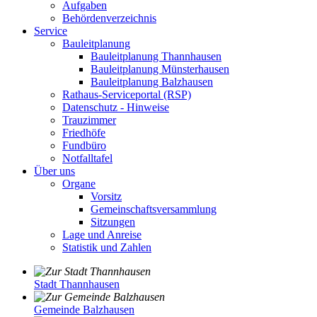
Aufgaben
Behördenverzeichnis
Service
Bauleitplanung
Bauleitplanung Thannhausen
Bauleitplanung Münsterhausen
Bauleitplanung Balzhausen
Rathaus-Serviceportal (RSP)
Datenschutz - Hinweise
Trauzimmer
Friedhöfe
Fundbüro
Notfalltafel
Über uns
Organe
Vorsitz
Gemeinschaftsversammlung
Sitzungen
Lage und Anreise
Statistik und Zahlen
Stadt Thannhausen
Gemeinde Balzhausen