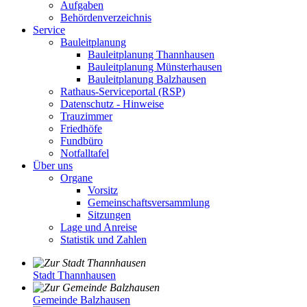
Aufgaben
Behördenverzeichnis
Service
Bauleitplanung
Bauleitplanung Thannhausen
Bauleitplanung Münsterhausen
Bauleitplanung Balzhausen
Rathaus-Serviceportal (RSP)
Datenschutz - Hinweise
Trauzimmer
Friedhöfe
Fundbüro
Notfalltafel
Über uns
Organe
Vorsitz
Gemeinschaftsversammlung
Sitzungen
Lage und Anreise
Statistik und Zahlen
Stadt Thannhausen
Gemeinde Balzhausen