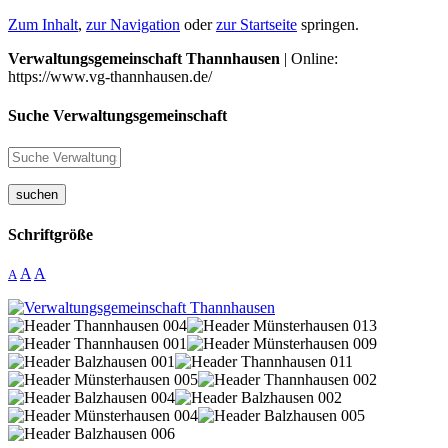
Zum Inhalt
,
zur Navigation
oder
zur Startseite
springen.
Verwaltungsgemeinschaft Thannhausen
| Online:
https://www.vg-thannhausen.de/
Suche Verwaltungsgemeinschaft
suchen
Schriftgröße
A
A
A