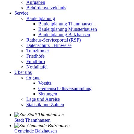
Aufgaben
Behördenverzeichnis
Service
Bauleitplanung
Bauleitplanung Thannhausen
Bauleitplanung Münsterhausen
Bauleitplanung Balzhausen
Rathaus-Serviceportal (RSP)
Datenschutz - Hinweise
Trauzimmer
Friedhöfe
Fundbüro
Notfalltafel
Über uns
Organe
Vorsitz
Gemeinschaftsversammlung
Sitzungen
Lage und Anreise
Statistik und Zahlen
Stadt Thannhausen
Gemeinde Balzhausen