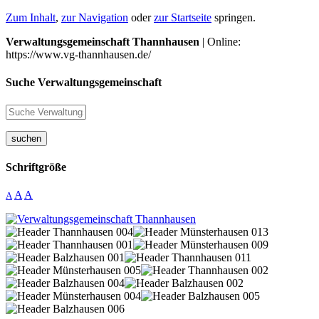
Zum Inhalt
,
zur Navigation
oder
zur Startseite
springen.
Verwaltungsgemeinschaft Thannhausen
| Online:
https://www.vg-thannhausen.de/
Suche Verwaltungsgemeinschaft
suchen
Schriftgröße
A
A
A